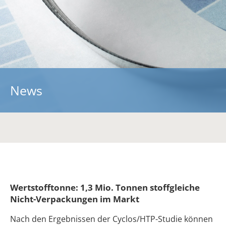
Über uns
Ein starkes Team
Kooperationen
Kontakt
Informationen
News
Vorträge
Fachartikel
Blickpunkt
Downloads
RePack-Netzwerk
Wertstofftonne: 1,3 Mio. Tonnen stoffgleiche
Nicht-Verpackungen im Markt
Nach den Ergebnissen der Cyclos/HTP-Studie können