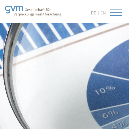
DE
|
EN
Start
Aktuelles
Leistungen
Datenbanken
Methoden
Prognosen
Kundenorientierung
Beratung
Lieferbare Studien
Projektbeispiele