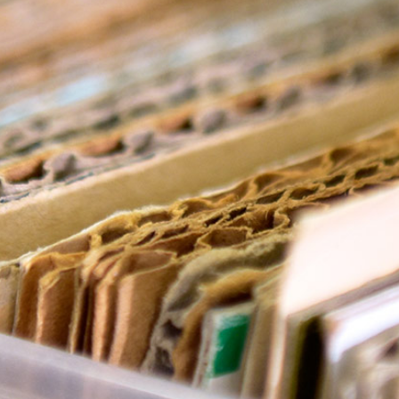
Über uns
Ein starkes Team
Kooperationen
Kontakt
Informationen
Vorträge
Fachartikel
Blickpunkt
Downloads
RePack-Netzwerk