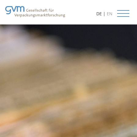
DE
|
EN
Start
Aktuelles
Leistungen
Datenbanken
Methoden
Prognosen
Kundenorientierung
Beratung
Lieferbare Studien
Projektbeispiele