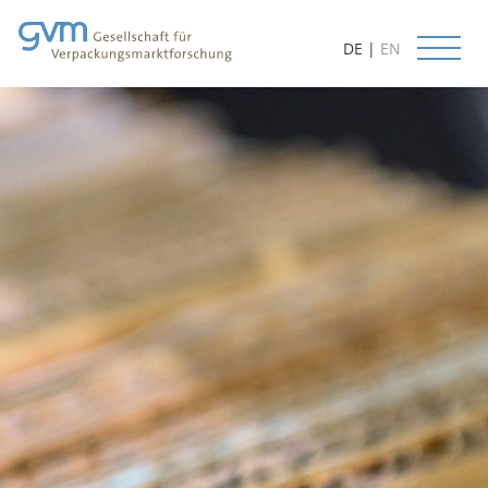
DE
|
EN
Start
Aktuelles
Leistungen
Datenbanken
Methoden
Prognosen
Kundenorientierung
Beratung
Lieferbare Studien
Projektbeispiele