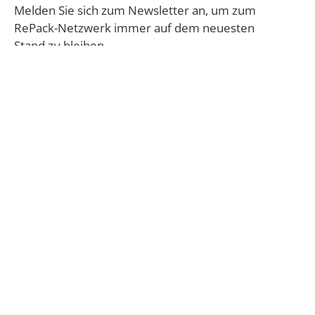
Melden Sie sich zum Newsletter an, um zum
RePack-Netzwerk immer auf dem neuesten
Stand zu bleiben.
Hier geht es zur Anmeldung:
Alle Ausgaben der RePack-Netzwerk News –
RePack-Netzwerk
Die Aufgabe der GVM innerhalb der „Vernetzungs-
und Transfermaßnahme Kunststoffreduktion“ ist die
inhaltliche Betreuung der Projekte zur Entwicklung
von Verpackungsinnovationen für die
Lebensmittelindustrie, die durch das BMEL
gefördert werden. Die GVM kann auf langjährige
Erfahrung in der Verpackungsmarktforschung
zurückgreifen. Aufgrund dieser Expertise evaluieren
wir die Innovationsprojekte in Bezug auf
verschiedene Aspekte wie zum Beispiel der Größe