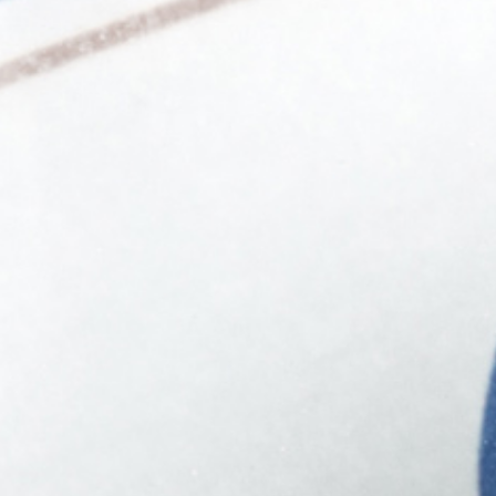
Über uns
Ein starkes Team
Kooperationen
Kontakt
Informationen
Vorträge
Fachartikel
Blickpunkt
Downloads
RePack-Netzwerk