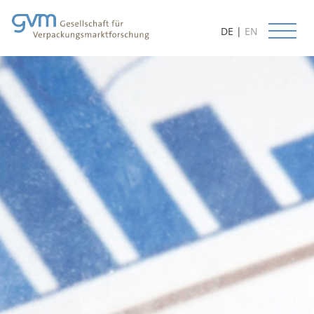
DE
|
EN
Start
Aktuelles
Leistungen
Datenbanken
Methoden
Prognosen
Kundenorientierung
Beratung
Lieferbare Studien
Projektbeispiele