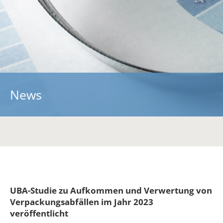
Über uns
Ein starkes Team
Kooperationen
Kontakt
Informationen
News
Vorträge
Fachartikel
Blickpunkt
Downloads
RePack-Netzwerk
UBA-Studie zu Aufkommen und Verwertung von
Verpackungsabfällen im Jahr 2023
veröffentlicht