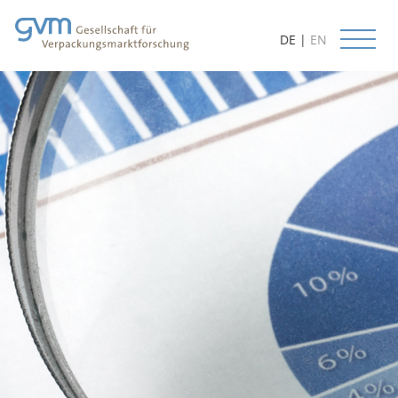
DE
|
EN
Start
Aktuelles
Leistungen
Datenbanken
Methoden
Prognosen
Kundenorientierung
Beratung
Lieferbare Studien
Projektbeispiele