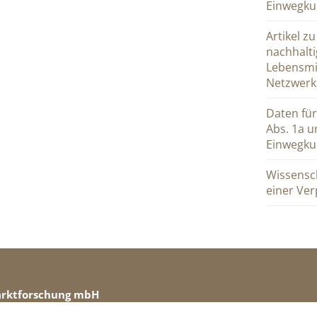
Einwegkun
Artikel z
nachhalti
Lebensmi
Netzwerk
Daten für
Abs. 1a u
Einwegkun
Wissensch
einer Ve
arktforschung mbH