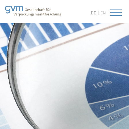
DE
|
EN
Start
Aktuelles
Leistungen
Datenbanken
Methoden
Prognosen
Kundenorientierung
Beratung
Lieferbare Studien
Projektbeispiele