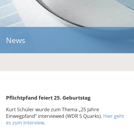
Über uns
Ein starkes Team
Kooperationen
Kontakt
News
Informationen
Vorträge
Fachartikel
Blickpunkt
Downloads
Pflichtpfand feiert 25. Geburtstag
RePack-Netzwerk
Kurt Schüler wurde zum Thema „25 Jahre
Einwegpfand“ interviewed (WDR 5 Quarks).
Hier geht
es zum Interview
.