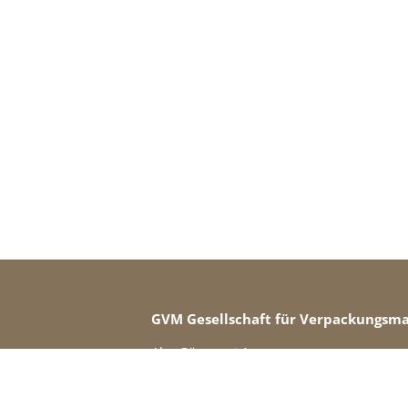
GVM Gesellschaft für Verpackungsm
Alte Gärtnerei 1
55128 Mainz
Telefon: +49 (0) 6131 33673-0