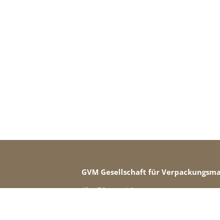
GVM Gesellschaft für Verpackungsm
Alte Gärtnerei 1
55128 Mainz
Telefon: +49 (0) 6131 33673-0