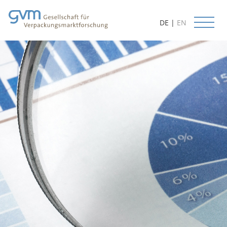
DE
|
EN
Start
Aktuelles
Leistungen
Datenbanken
Methoden
Prognosen
Kundenorientierung
Beratung
Lieferbare Studien
Projektbeispiele