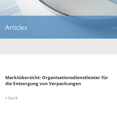
Über uns
Ein starkes Team
Kooperationen
Articles
Kontakt
Informationen
Vorträge
Fachartikel
Blickpunkt
Marktübersicht: Organisationsdienstleister für
Downloads
die Entsorgung von Verpackungen
RePack-Netzwerk
« back